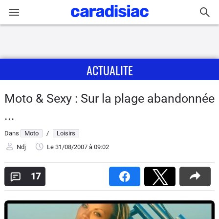
Connexion / Inscription
ACTUALITE
Accueil
Actu
Moto & Sexy : Sur la plage abandonnée
...
Essais
Dans
Moto
/
Loisirs
Equipement
Ndj
Le 31/08/2007
à 09:02
Avis
17
Forum