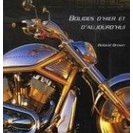
Scooters
&
125
Marques
Services
Auto