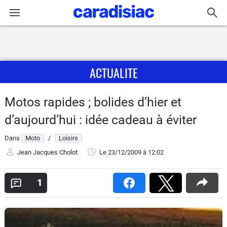
Connexion / Inscription
ACTUALITE
Accueil
Actu
Motos rapides ; bolides d’hier et
d’aujourd’hui : idée cadeau à éviter
Essais
Dans
Moto
/
Loisirs
Equipement
Jean Jacques Cholot
Le 23/12/2009
à 12:02
Avis
1
Forum