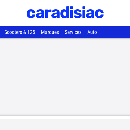
Scooters & 125
Marques
Services
Auto