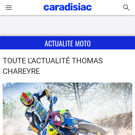
Connexion / Inscription
ACTUALITE MOTO
Accueil
Actu
TOUTE L'ACTUALITÉ THOMAS
CHAREYRE
Essais
Equipement
Avis
Forum