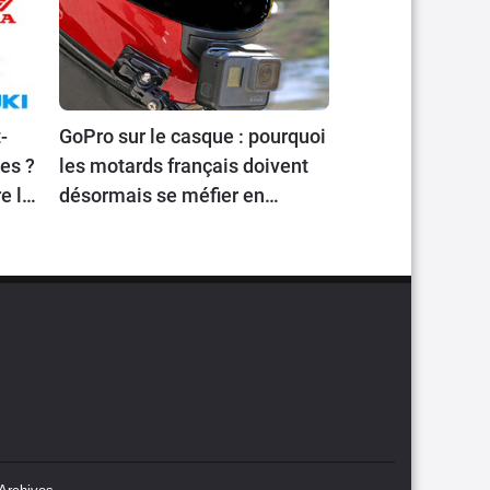
-
GoPro sur le casque : pourquoi
les ?
les motards français doivent
e la
désormais se méfier en
voyageant en Europe