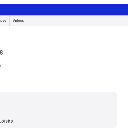
nces
Vidéos
8
1
Loisirs