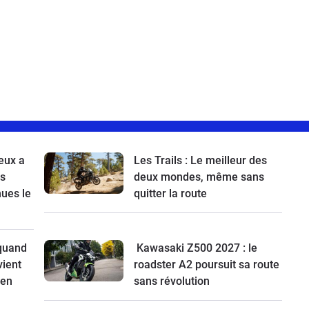
eux a
Les Trails : Le meilleur des
es
deux mondes, même sans
nues le
quitter la route
 quand
Kawasaki Z500 2027 : le
vient
roadster A2 poursuit sa route
 en
sans révolution