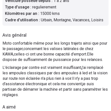
Véhicule possédé depuis
:
1 à 2 ans
Scooters
&
Type d'usage
:
regulierement
125
Kilomètres par an
:
15000 kms
Cadre d'utilisation
:
Urbain, Montagne, Vacances, Loisirs
Marques
Avis général
Services
Moto confortable même pour les longs trajets ainsi que pour
le passager,concernant les valises latérales de chez
Auto
KAWA,celles-ci ont une bonne capacité d'emport.Elle
dispose de suffisamment de puissance pour les relances.
L'éclairage par contre est vraiment insuffisant,j'ai remplacé
les ampoules classiques par des ampoules à led et la vision
sur route non éclairée n'a plus rien à voir.Il n'y a pas trop
d'assistance électronique et cela me convient;je suis
partisan de démarrer la machine et partir sans paramétrer les
réglages.
A aimé