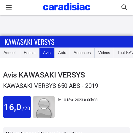
Connexion / Inscription
KAWASAKI VERSYS
Accueil
Accueil
Essais
Avis
Actu
Annonces
Vidéos
Tout
KA
Actu
Essais
Avis
KAWASAKI VERSYS
KAWASAKI VERSYS 650 ABS - 2019
Equipement
le
10 févr. 2023 à 00h08
Avis
16,0
/20
Forum