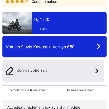
Consommation
16,4
/20
(
9
avis)
Voir les
9
avis
Kawasaki Versys 650
Donnez votre avis
Simulez votre financement
Assurez votre moto
Accèdez directement aux avis d'un modèle