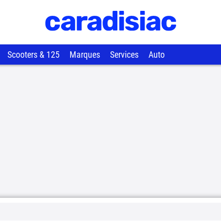
Scooters & 125
Marques
Services
Auto