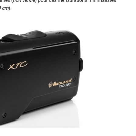
mmes (
non vérifié
) pour des mensurations minimalistes
 3 cm
).