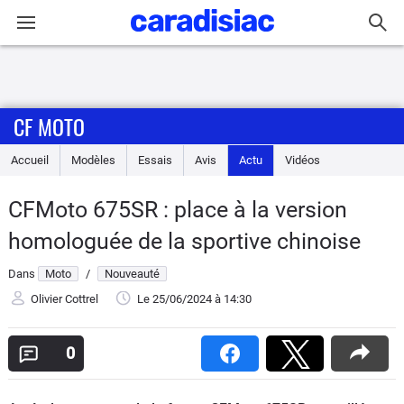
Connexion / Inscription
CF MOTO
Accueil
Accueil
Modèles
Essais
Avis
Actu
Vidéos
Actu
CFMoto 675SR : place à la version
Essais
homologuée de la sportive chinoise
Equipement
Dans
Moto
/
Nouveauté
Olivier Cottrel
Le 25/06/2024
à 14:30
Avis
0
Forum