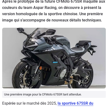
Scooters
Après le prototype de la future CFMoto 675SR maquillé aux
&
couleurs du team Aspar Racing, on découvre à présent la
125
version homologuée de la sportive chinoise. Une première
image qui s’accompagne de nouveaux détails techniques.
Marques
Services
Auto
Une première image pour la CFMoto 675SR tant attendue.
Espérée sur le marché dès 2025,
la sportive 675SR du