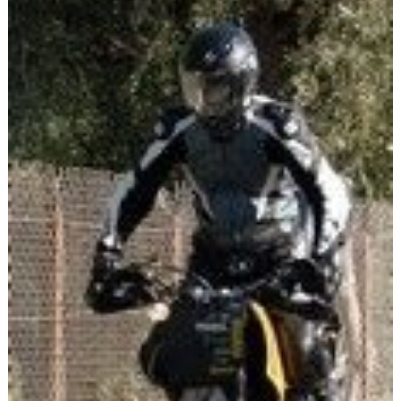
Scooters
&
125
Marques
Services
Auto