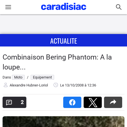
Connexion / Inscription
ACTUALITE
Accueil
Actu
Combinaison Bering Phantom: A la
loupe...
Essais
Dans
Moto
/
Equipement
Equipement
Alexandre Hubner-Loriol
Le 13/10/2008
à 12:36
Avis
2
Forum