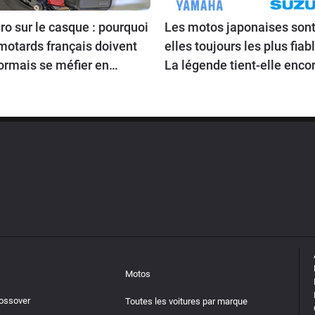
o sur le casque : pourquoi
Les motos japonaises sont
motards français doivent
elles toujours les plus fiab
ormais se méfier en
La légende tient-elle encor
ageant en Europe
route en 2026 ?
Motos
rossover
Toutes les voitures par marque