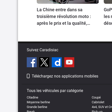
La Chine entre dans sa
GoPr
troisième révolution moto :
les 
après le prix et la qualité,
dés
place au prestige
voy
Suivez Caradisiac
Téléchargez nos applications mobiles
Tous les véhicules par catégorie
Citadine
Coupé
Moyenne berline
Cabriolet
Grande berline
4x4, SUV et C
Break
Pick-up