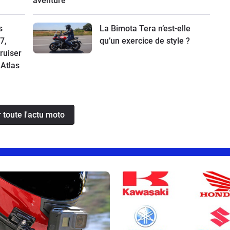
aventure
s
La Bimota Tera n’est-elle
7,
qu’un exercice de style ?
cruiser
 Atlas
r toute l'actu moto