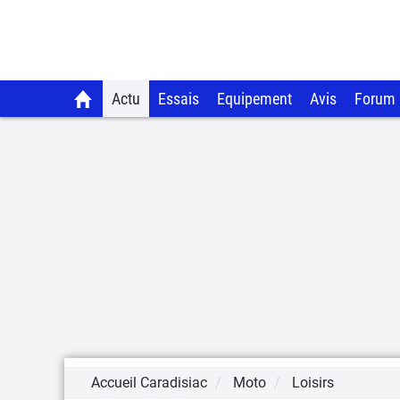
Actu
Essais
Equipement
Avis
Forum
Accueil Caradisiac
Moto
Loisirs