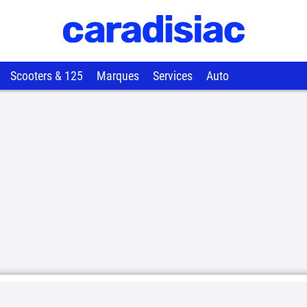
Scooters & 125
Marques
Services
Auto