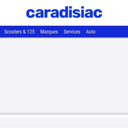
Scooters & 125
Marques
Services
Auto