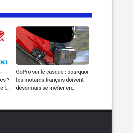
-
GoPro sur le casque : pourquoi
les ?
les motards français doivent
e la
désormais se méfier en
voyageant en Europe