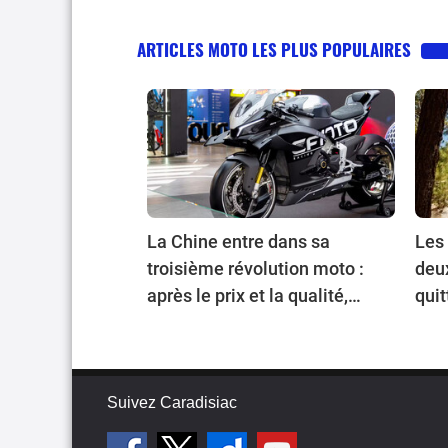
ARTICLES MOTO LES PLUS POPULAIRES
La Chine entre dans sa
Les 
troisième révolution moto :
deu
après le prix et la qualité,
quit
place au prestige
Suivez Caradisiac