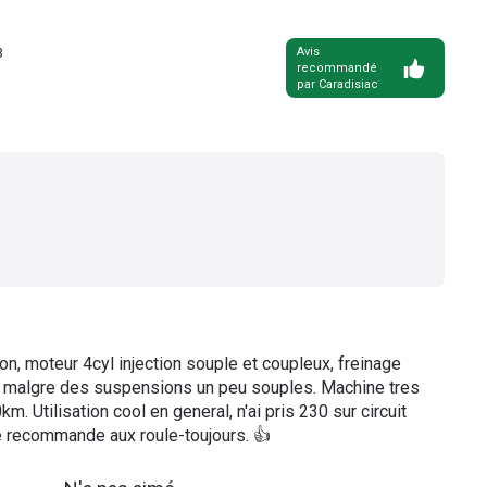
3
Avis
recommandé
par Caradisiac
on, moteur 4cyl injection souple et coupleux, freinage
bre malgre des suspensions un peu souples. Machine tres
m. Utilisation cool en general, n'ai pris 230 sur circuit
 Je recommande aux roule-toujours. 👍