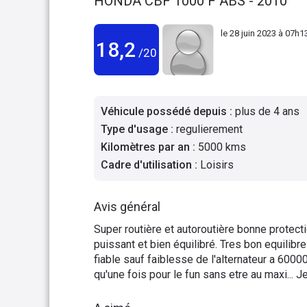
HONDA CBF 1000 F ABS - 2010
le
28 juin 2023 à 07h1
18,2
/20
Véhicule possédé depuis
:
plus de 4 ans
Type d'usage
:
regulierement
Kilomètres par an
:
5000 kms
Cadre d'utilisation
:
Loisirs
Avis général
Super routière et autoroutière bonne protecti
puissant et bien équilibré. Tres bon equili
fiable sauf faiblesse de l'alternateur a 60000k
qu'une fois pour le fun sans etre au maxi...