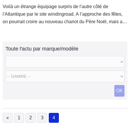
Voilà un étrange équipage surpris de l'autre côté de
l'Atlantique par le site windingroad. A l'approche des fêtes,
on pourrait croire au nouveau chariot du Père Noël, mais au
lieu de ça, la toile croit en un projet sérieux aux gênes
possible de BMW, KTM voire Peugeot.
Toute l'actu par marque/modèle
OK
«
1
2
3
4
(current)