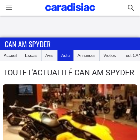
Connexion / Inscription
CAN AM SPYDER
Accueil
Accueil
Essais
Avis
Actu
Annonces
Vidéos
Tout
CA
Actu
TOUTE L'ACTUALITÉ CAN AM SPYDER
Essais
Equipement
Avis
Forum