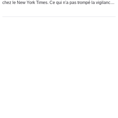
chez le New York Times. Ce qui n'a pas trompé la vigilance
d'une maison autrefois occupée. Ceci dit, après les vidéos
suggestives, voici donc les photos sans détours de la future
bête qui va arpenter nos routes.