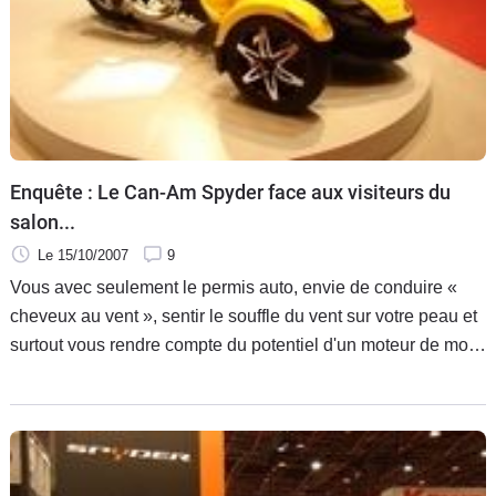
Scooters
&
125
Marques
Services
Enquête : Le Can-Am Spyder face aux visiteurs du
salon...
Auto
Le 15/10/2007
9
Vous avec seulement le permis auto, envie de conduire «
cheveux au vent », sentir le souffle du vent sur votre peau et
surtout vous rendre compte du potentiel d'un moteur de moto
! ? … Ne cherchez plus, le Can-Am Spyder est fait pour
vous.