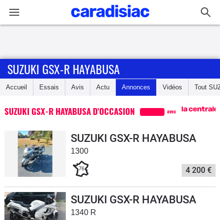
Connexion / Inscription
SUZUKI GSX-R HAYABUSA
Accueil
Accueil
Essais
Avis
Actu
Annonces
Vidéos
Tout
SU
Actu
SUZUKI GSX-R HAYABUSA D'OCCASION
avec
Essais
SUZUKI GSX-R HAYABUSA
Equipement
1300
76
4 200 €
Avis
Forum
SUZUKI GSX-R HAYABUSA
1340 R