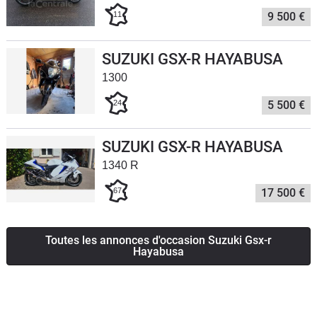
Scooters
11
9 500 €
&
125
SUZUKI GSX-R HAYABUSA
Marques
1300
24
5 500 €
Services
Auto
SUZUKI GSX-R HAYABUSA
1340 R
67
17 500 €
Toutes les annonces d'occasion Suzuki Gsx-r
Hayabusa