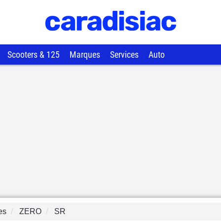
Scooters & 125
Marques
Services
Auto
es
ZERO
SR