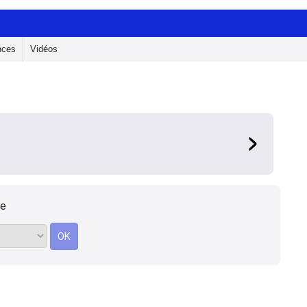
nces
Vidéos
le
OK