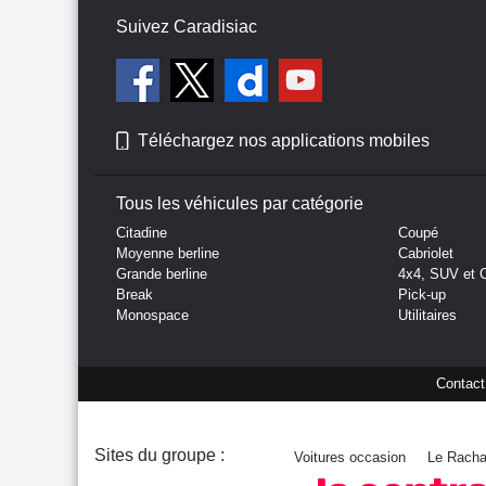
Suivez Caradisiac
Téléchargez nos applications mobiles
Tous les véhicules par catégorie
Citadine
Coupé
Moyenne berline
Cabriolet
Grande berline
4x4, SUV et 
Break
Pick-up
Monospace
Utilitaires
Contact
Sites du groupe :
Voitures occasion
Le Racha