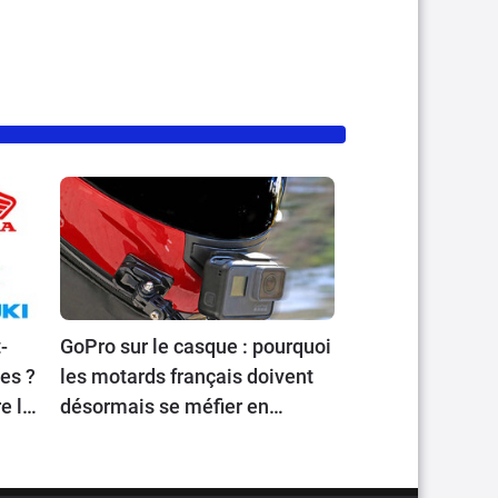
-
GoPro sur le casque : pourquoi
les ?
les motards français doivent
e la
désormais se méfier en
voyageant en Europe