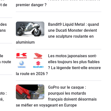
t de
premier danger ?
 des
Bandit9 Liquid Metal : quand
ans
une Ducati Monster devient
une sculpture roulante en
aluminium
le
Les motos japonaises sont-
a route
elles toujours les plus fiables
? La légende tient-elle encore
la route en 2026 ?
GoPro sur le casque :
to :
pourquoi les motards
té,
français doivent désormais
se méfier en voyageant en Europe