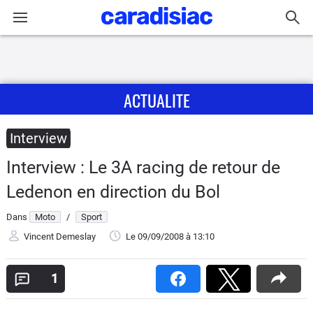
Connexion / Inscription
ACTUALITE
Accueil
Actu
Interview
Interview : Le 3A racing de retour de
Essais
Ledenon en direction du Bol
Equipement
Dans
Moto
/
Sport
Vincent Demeslay
Le 09/09/2008
à 13:10
Avis
1
Forum