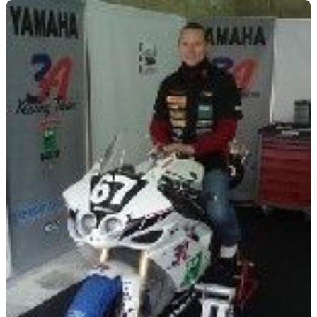
Scooters
&
125
Marques
Services
Auto