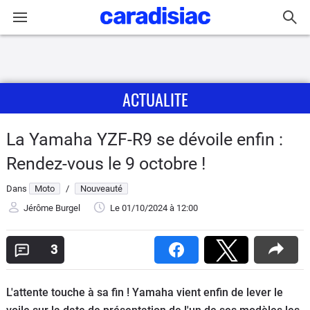
Connexion / Inscription
ACTUALITE
Accueil
Actu
La Yamaha YZF-R9 se dévoile enfin :
Rendez-vous le 9 octobre !
Essais
Dans
Moto
/
Nouveauté
Equipement
Jérôme Burgel
Le 01/10/2024
à 12:00
Avis
3
Forum
L'attente touche à sa fin ! Yamaha vient enfin de lever le