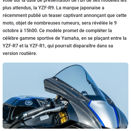
voile sur la date de présentation de l'un de ses modèles les
Scooters
&
plus attendus, la YZF-R9. La marque japonaise a
125
récemment publié un teaser captivant annonçant que cette
moto, objet de nombreuses rumeurs, sera révélée le 9
Marques
octobre à 15h00. Ce modèle promet de compléter la
célèbre gamme sportive de Yamaha, en se plaçant entre la
Services
YZF-R7 et la YZF-R1, qui pourrait disparaître dans sa
version routière.
Auto