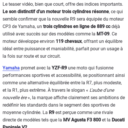
Le teaser vidéo, bien que court, offre des indices importants.
Le son distinctif d’un moteur trois cylindres résonne
, ce qui
semble confirmer que la nouvelle R9 sera équipée du moteur
CP3 de Yamaha, un
trois cylindres en ligne de 889 cc
déjà
utilisé avec succès sur des modèles comme la
MT-09
. Ce
moteur développe environ
119 chevaux
, offrant un équilibre
idéal entre puissance et maniabilité, parfait pour un usage à
la fois sur route et sur circuit.
Yamaha
promet avec la
YZF-R9
une moto qui fusionne
performances sportives et accessibilité, se positionnant ainsi
comme une alternative équilibrée entre la R7, plus modeste,
et la R1, plus extrême. À travers le slogan «
L'aube d'une
nouvelle ère
», la marque affiche clairement ses ambitions de
redéfinir les standards dans le segment des sportives de
moyenne cylindrée. La
R9
est perçue comme une rivale
directe de modèles tels que la
MV Agusta F3 800
et la
Ducati
Panigale V2
.