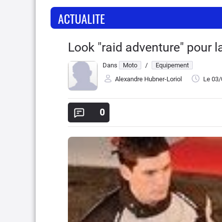
ACTUALITE
Look "raid adventure" pour l
Dans
Moto
/
Equipement
Alexandre Hubner-Loriol
Le 03
0