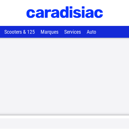
Scooters & 125
Marques
Services
Auto