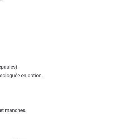
épaules).
mologuée en option.
 et manches.