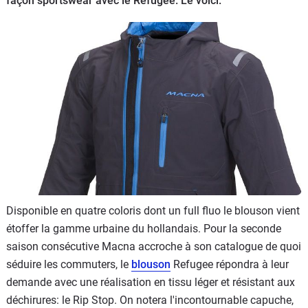
façon sportswear avec le Refugee. Le voici.
Scooters
&
125
Marques
Services
Auto
Disponible en quatre coloris dont un full fluo le blouson vient
étoffer la gamme urbaine du hollandais. Pour la seconde
saison consécutive Macna accroche à son catalogue de quoi
séduire les commuters, le
blouson
Refugee répondra à leur
demande avec une réalisation en tissu léger et résistant aux
déchirures: le Rip Stop. On notera l'incontournable capuche,