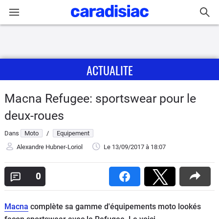
Connexion / Inscription
ACTUALITE
Accueil
Actu
Macna Refugee: sportswear pour le
deux-roues
Essais
Dans
Moto
/
Equipement
Equipement
Alexandre Hubner-Loriol
Le 13/09/2017
à 18:07
Avis
0
Forum
Macna
complète sa gamme d'équipements moto lookés