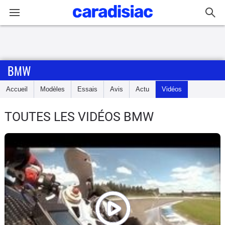
Connexion / Inscription
BMW
Accueil
Accueil
Modèles
Essais
Avis
Actu
Vidéos
Actu
TOUTES LES VIDÉOS BMW
Essais
Equipement
Avis
Forum