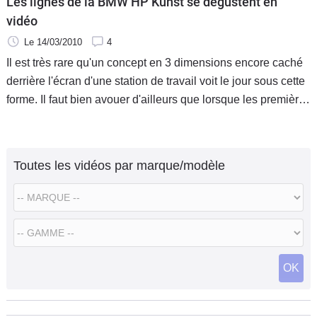
Les lignes de la BMW HP Kunst se dégustent en
vidéo
Le 14/03/2010
4
Il est très rare qu'un concept en 3 dimensions encore caché
derrière l'écran d'une station de travail voit le jour sous cette
forme. Il faut bien avouer d'ailleurs que lorsque les premières
photos officielles de la version commerciale déboulent, on a
les boules… Après la présentation, il y a quelques heures du
concept bike HP Kunst de chez BMW, je vous propose
Toutes les vidéos par marque/modèle
maintenant de la retrouver en vidéo et d'admirer dans les
moindres détails les lignes de notre futur.
OK