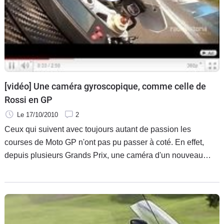
Scooters
&
125
Marques
Services
[vidéo] Une caméra gyroscopique, comme celle de
Rossi en GP
Auto
Le 17/10/2010
2
Ceux qui suivent avec toujours autant de passion les
courses de Moto GP n'ont pas pu passer à coté. En effet,
depuis plusieurs Grands Prix, une caméra d'un nouveau
genre s'est installée sur le carénage des machines de la
catégorie reine, il s'agit de caméras gyroscopiques…
Longtemps filmées de l'extérieur, les courses de moto ont
pris une toute autre dimension lorsqu'est venue la mode des
caméras embarquées.