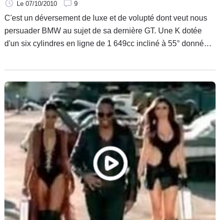
Le 07/10/2010
9
C'est un déversement de luxe et de volupté dont veut nous
persuader BMW au sujet de sa dernière GT. Une K dotée
d'un six cylindres en ligne de 1 649cc incliné à 55° donné
pour quelques 160ch et qui devra porter sur son dos 319 ou
348 kilos, selon que le carénage soit frappé d'un GT ou d'un
GTL.