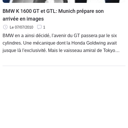
BMW K 1600 GT et GTL: Munich prépare son
arrivée en images
Le 07/07/2010
1
BMW en a ainsi décidé, l'avenir du GT passera par le six
cylindres. Une mécanique dont la Honda Goldwing avait
jusque là l'exclusivité. Mais le vaisseau amiral de Tokyo
devra se résoudre à partager bientôt sa philosophie puisque
la future K que les Munichois s'apprêtent à lancer dans le
grand bain a tout pour être un cas.