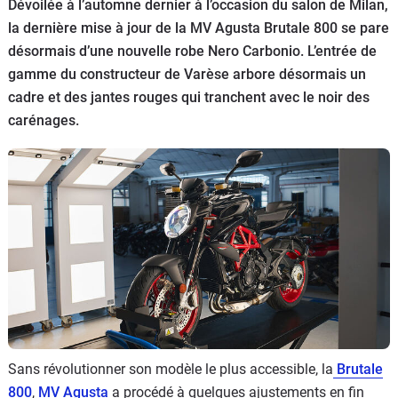
Scooters
Dévoilée à l’automne dernier à l’occasion du salon de Milan,
&
la dernière mise à jour de la MV Agusta Brutale 800 se pare
125
désormais d’une nouvelle robe Nero Carbonio. L’entrée de
gamme du constructeur de Varèse arbore désormais un
Marques
cadre et des jantes rouges qui tranchent avec le noir des
carénages.
Services
Auto
Sans révolutionner son modèle le plus accessible, la
Brutale
800
,
MV Agusta
a procédé à quelques ajustements en fin