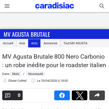
Connexion / Inscription
MV AGUSTA BRUTALE
Accueil
Accueil
Avis
Actu
Annonces
Tout
MV AGUSTA
Actu
MV Agusta Brutale 800 Nero Carbonio
Essais
: un robe inédite pour le roadster italien
Equipement
Dans
Moto
/
Nouveauté
Olivier Cottrel
Le 29/04/2026
à 18:00
Avis
0
Forum