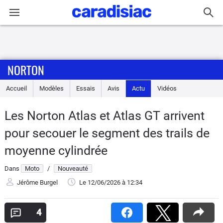
Connexion / Inscription
NORTON
Accueil
Accueil
Modèles
Essais
Avis
Actu
Vidéos
Actu
Les Norton Atlas et Atlas GT arrivent
Essais
pour secouer le segment des trails de
Equipement
moyenne cylindrée
Dans
Moto
/
Nouveauté
Avis
Jérôme Burgel
Le 12/06/2026
à 12:34
Forum
4