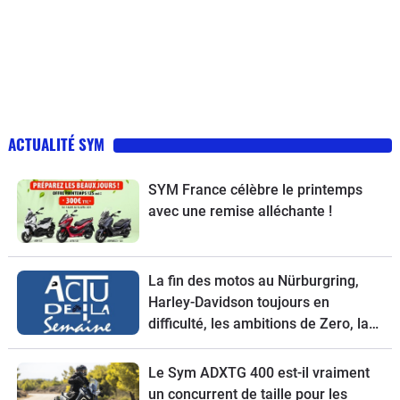
ACTUALITÉ SYM
SYM France célèbre le printemps
avec une remise alléchante !
La fin des motos au Nürburgring,
Harley-Davidson toujours en
difficulté, les ambitions de Zero, la
garantie 4 ans de KTM et le scooter
SYM ADX TG 400 à l'essai
Le Sym ADXTG 400 est-il vraiment
un concurrent de taille pour les