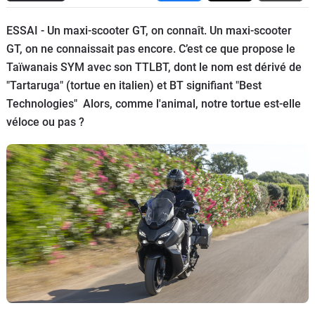
Scooters
&
ESSAI - Un maxi-scooter GT, on connaît. Un maxi-scooter
125
GT, on ne connaissait pas encore. C’est ce que propose le
Taïwanais SYM avec son TTLBT, dont le nom est dérivé de
Marques
"Tartaruga" (tortue en italien) et BT signifiant "Best
Technologies" Alors, comme l'animal, notre tortue est-elle
Services
véloce ou pas ?
Auto