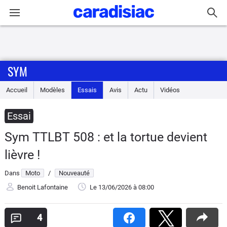
Connexion / Inscription
SYM
Accueil
Accueil
Modèles
Essais
Avis
Actu
Vidéos
Actu
Essai
Essais
Sym TTLBT 508 : et la tortue devient
Equipement
lièvre !
Dans
Moto
/
Nouveauté
Avis
Benoit Lafontaine
Le 13/06/2026
à 08:00
Forum
4