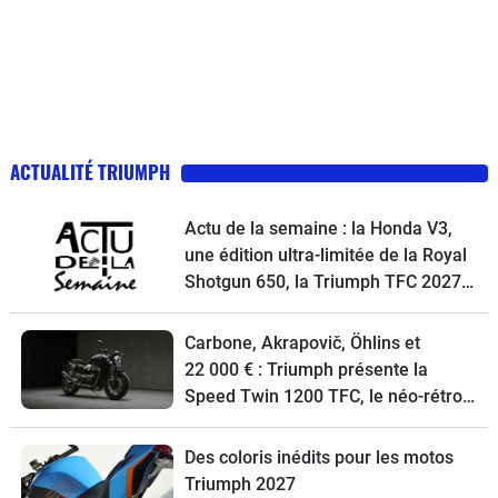
ACTUALITÉ TRIUMPH
Actu de la semaine : la Honda V3,
une édition ultra-limitée de la Royal
Shotgun 650, la Triumph TFC 2027,
un petit trail Hero et la Macbor
Shifter 125 EVO à l’essai
Carbone, Akrapovič, Öhlins et
22 000 € : Triumph présente la
Speed Twin 1200 TFC, le néo-rétro
ultime
Des coloris inédits pour les motos
Triumph 2027