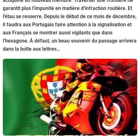
acoquiné un nouveau membre. Traverser une frontière ne
Scooters
&
garantit plus l’impunité en matière d’infraction routière. Et
125
l’étau se resserre. Depuis le début de ce mois de décembre,
il faudra aux Portugais faire attention à la signalisation et
Marques
aux Français se montrer aussi vigilants que dans
l’hexagone. À défaut, un beau souvenir du passage arrivera
Services
dans la boîte aux lettres…
Auto