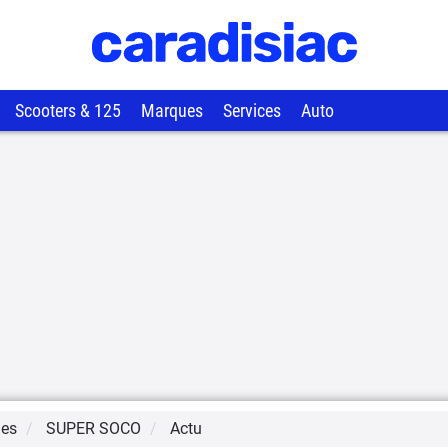
Scooters & 125
Marques
Services
Auto
ues
SUPER SOCO
Actu