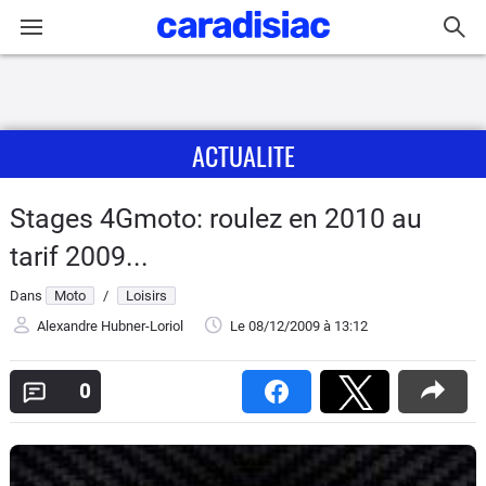
Connexion / Inscription
ACTUALITE
Accueil
Actu
Stages 4Gmoto: roulez en 2010 au
tarif 2009...
Essais
Dans
Moto
/
Loisirs
Equipement
Alexandre Hubner-Loriol
Le 08/12/2009
à 13:12
Avis
0
Forum