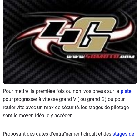
Scooters
&
125
Marques
Services
Auto
Pour mettre, la première fois ou non, vos pneus sur la
piste
,
pour progresser à vitesse grand V ( ou grand G) ou pour
rouler vite avec un max de sécurité, les stages de pilotage
sont le moyen idéal d'y accéder.
Proposant des dates d'entraînement circuit et des
stages de