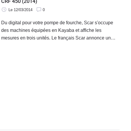
CRF 450 (2014)
Le 12/03/2014
0
Du digital pour votre pompe de fourche, Scar s'occupe
des machines équipées en Kayaba et affiche les
mesures en trois unités. Le français Scar annonce un
accès facile aux guidons (22,2 et 28,6) grâce notamment
à un embout de valve universel certes mais surtout rotatif
à 360°.