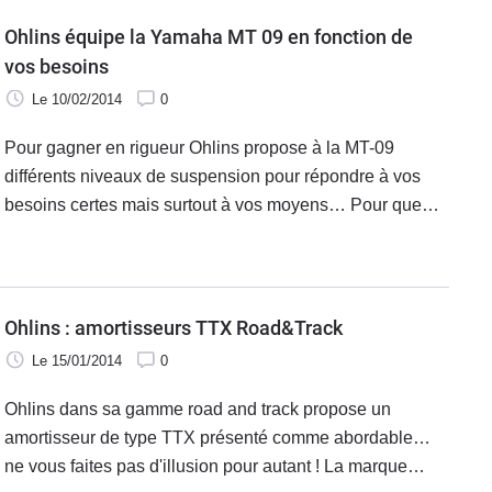
Ohlins équipe la Yamaha MT 09 en fonction de
vos besoins
Le 10/02/2014
0
Pour gagner en rigueur Ohlins propose à la MT-09
différents niveaux de suspension pour répondre à vos
besoins certes mais surtout à vos moyens… Pour que
votre roadster Yamaha gagne en comportement le
fabricant doré met à son catalogue différents produits tant
pour l'avant que pour l'arrière.
Ohlins : amortisseurs TTX Road&Track
Le 15/01/2014
0
Ohlins dans sa gamme road and track propose un
amortisseur de type TTX présenté comme abordable…
ne vous faites pas d'illusion pour autant ! La marque