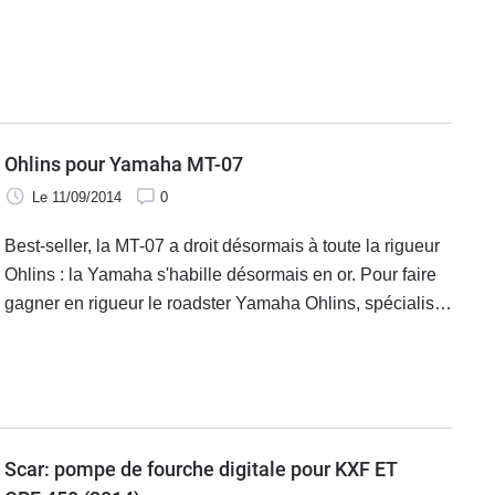
remplacer vos éléments fatigués par d'autres, que vous
rouliez sur une machine récente ou une ancienne.
Ohlins pour Yamaha MT-07
Le 11/09/2014
0
Best-seller, la MT-07 a droit désormais à toute la rigueur
Ohlins : la Yamaha s'habille désormais en or. Pour faire
gagner en rigueur le roadster Yamaha Ohlins, spécialiste
des amortisseurs, offre à la MT-07 des suspensions
spécifiques pour coller à la route.
Scar: pompe de fourche digitale pour KXF ET