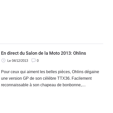
dorée va proposer pour 2014 une gamme complète
d'amortisseurs sportifs capables de faire leur boulot tant
sur routes ouvertes que sur pistes.
En direct du Salon de la Moto 2013: Ohlins
Le 04/12/2013
0
Pour ceux qui aiment les belles pièces, Ohlins dégaine
une version GP de son célèbre TTX36. Facilement
reconnaissable à son chapeau de bonbonne,
l'amortisseur uniquement disponible pour les plus
grosses sportives Ducati et Kawasaki s'enrichit d'une
multitude de réglages.