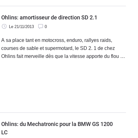
Ohlins: amortisseur de direction SD 2.1
Le 21/11/2013
0
A sa place tant en motocross, enduro, rallyes raids,
courses de sable et supermotard, le SD 2. 1 de chez
Ohlins fait merveille dès que la vitesse apporte du flou à
votre train avant. Le fabricant doré a élaboré un
amortisseur de direction capable de prendre place entre
le té de fourche et le guidon.
Ohlins: du Mechatronic pour la BMW GS 1200
LC