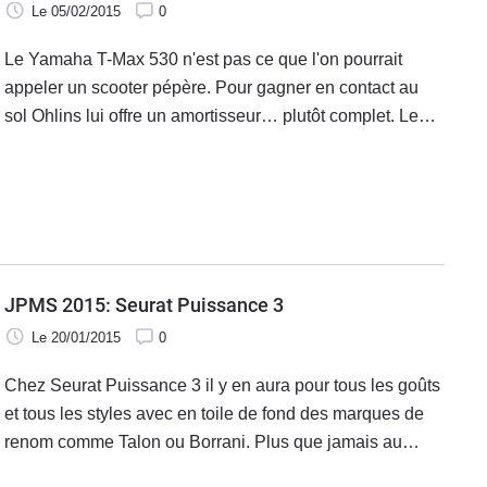
Le 05/02/2015
0
Le Yamaha T-Max 530 n'est pas ce que l'on pourrait
appeler un scooter pépère. Pour gagner en contact au
sol Ohlins lui offre un amortisseur… plutôt complet. Le
fabricant doré ne s'intéresse pas qu'aux motos et
dégaine un amortisseur arrière pour le plus célèbre des
maxi-scooters.
JPMS 2015: Seurat Puissance 3
Le 20/01/2015
0
Chez Seurat Puissance 3 il y en aura pour tous les goûts
et tous les styles avec en toile de fond des marques de
renom comme Talon ou Borrani. Plus que jamais au
catalogue les amortisseurs Hagon se proposent de