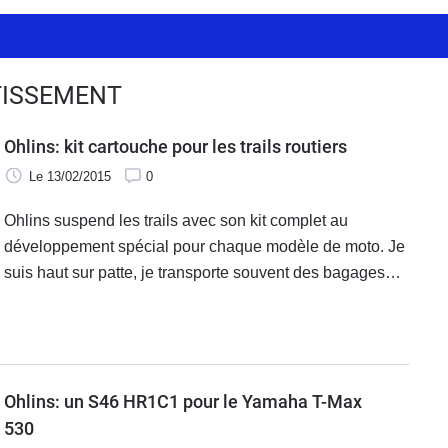
TISSEMENT
Ohlins: kit cartouche pour les trails routiers
Le 13/02/2015
0
Ohlins suspend les trails avec son kit complet au
développement spécial pour chaque modèle de moto. Je
suis haut sur patte, je transporte souvent des bagages
ou/ et un passager, je ne suis pas toujours un modèle de
précision mais je suis capable de rouler sur de longues
distances tant sur le bitume que la terre… qui suis-je ?
Ohlins: un S46 HR1C1 pour le Yamaha T-Max
530