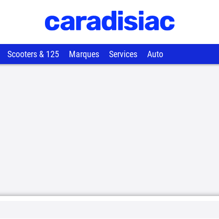
Scooters & 125
Marques
Services
Auto