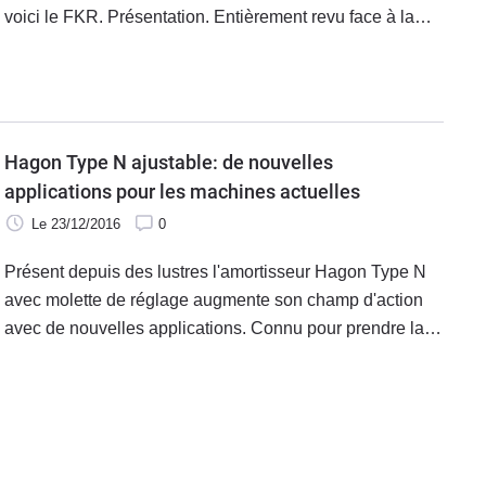
voici le FKR. Présentation. Entièrement revu face à la
version précédente le kit a été conçu pour les
compétiteurs de haut niveau dans les catégories
SuperStock ou SuperSport.
Hagon Type N ajustable: de nouvelles
applications pour les machines actuelles
Le 23/12/2016
0
Présent depuis des lustres l'amortisseur Hagon Type N
avec molette de réglage augmente son champ d'action
avec de nouvelles applications. Connu pour prendre la
place des amortisseurs d'origine fatigués par le temps et
les bornes les amortos Hagon équipent les Ducati 851,
Suzuki GSXR première du nom, Monstro de première
génération, Africa Twin cubant encore 750 cm3 mais là
n'est pas son unique vocation.