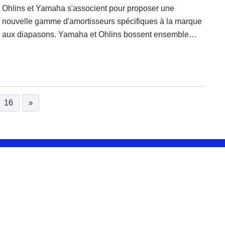
Ohlins et Yamaha s'associent pour proposer une
nouvelle gamme d'amortisseurs spécifiques à la marque
aux diapasons. Yamaha et Ohlins bossent ensemble
pour offrir aux Hyper Naked, Sport Heritage et Routières
une gamme complète d'amortos comprenant éléments
arrière et kits fourches (ressorts et cartouches).
16
»