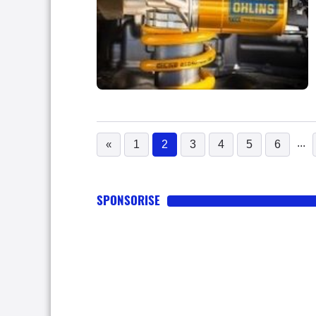
...
«
1
2
3
4
5
6
(current)
SPONSORISE