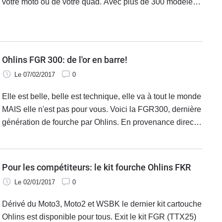
votre moto ou de votre quad. Avec plus de 300 modèles
et une expérience de plus de trente ans la marque dorée
a su se faire un nom dans le monde des amortisseurs.
Ohlins FGR 300: de l'or en barre!
Le 07/02/2017
0
Elle est belle, belle est technique, elle va à tout le monde
MAIS elle n'est pas pour vous. Voici la FGR300, dernière
génération de fourche par Ohlins. En provenance directe
et sans escale du MotoGP et du championnat du Monde
de Superbike, la FGR 300 est purement et simplement la
fourche la plus évoluée de Ohlins.
Pour les compétiteurs: le kit fourche Ohlins FKR
Le 02/01/2017
0
Dérivé du Moto3, Moto2 et WSBK le dernier kit cartouche
Ohlins est disponible pour tous. Exit le kit FGR (TTX25)