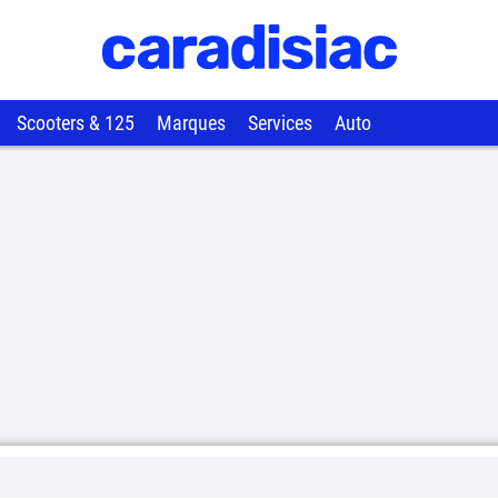
Scooters & 125
Marques
Services
Auto