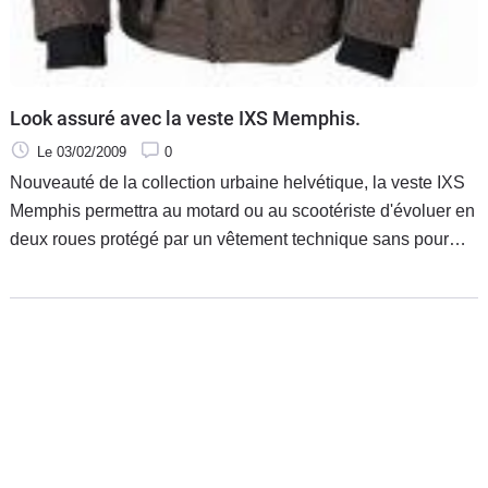
Look assuré avec la veste IXS Memphis.
Le 03/02/2009
0
Nouveauté de la collection urbaine helvétique, la veste IXS
Memphis permettra au motard ou au scootériste d'évoluer en
deux roues protégé par un vêtement technique sans pour
autant faire une croix sur son look. Et pour ce faire, tout est
prévu pour qu'il puisse vaquer à ses occupations avec un
style BCBG tendance.