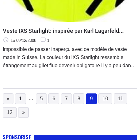
Veste IXS Starlight: inspirée par Karl Lagarfeld...
Le 09/12/2008
1
Impossible de passer inaperçu avec ce modèle de veste
made in Suisse. La couleur du IXS Starlight ressemble
étrangement au gilet fluo devenir obligatoire il y a peu dans
toutes les voitures de l'hexagone.
...
«
1
5
6
7
8
9
10
11
(current)
12
»
SPONSORISE