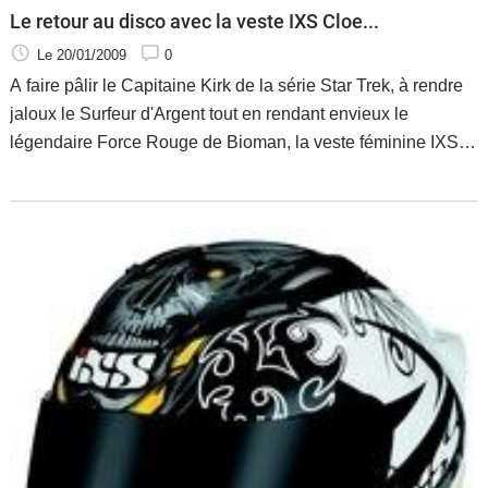
Le retour au disco avec la veste IXS Cloe...
Le 20/01/2009
0
A faire pâlir le Capitaine Kirk de la série Star Trek, à rendre
jaloux le Surfeur d'Argent tout en rendant envieux le
légendaire Force Rouge de Bioman, la veste féminine IXS
Cloe part à la conquête du monde disco en proposant à
toutes les motardes et scootéristes différentes couleurs plus
« flashy » les unes que les autres.