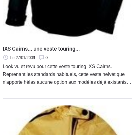
IXS Cairns... une veste touring...
Le 27/01/2009
0
Look vu et revu pour cette veste touring IXS Cairns.
Reprenant les standards habituels, cette veste helvétique
n'apporte hélas aucune option aux modèles déjà existants
dans tellement de marque qu'il m'est difficile de les
compter… Hors ce design habituel, la Cairns est pensée
pour apporter confort et chaleur à son utilisateur, c'est donc
tout naturellement que nous retrouvons une veste étanche à
l'eau et au vent avec une utilisation par la marque de
matériaux ultra-résistants.