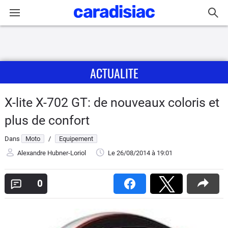
Connexion / Inscription
ACTUALITE
Accueil
Actu
X-lite X-702 GT: de nouveaux coloris et
plus de confort
Essais
Dans
Moto
/
Equipement
Equipement
Alexandre Hubner-Loriol
Le 26/08/2014
à 19:01
Avis
0
Forum