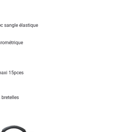
c sangle élastique
crométrique
maxi 15pces
bretelles