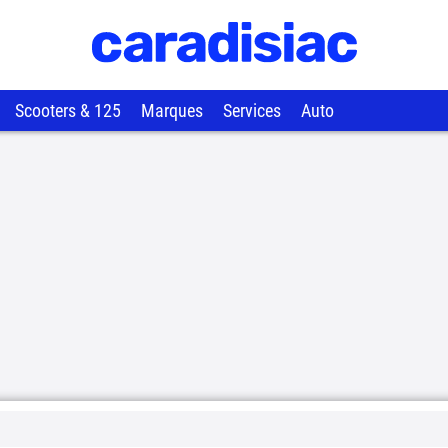
Scooters & 125
Marques
Services
Auto