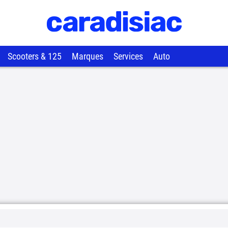
Scooters & 125
Marques
Services
Auto