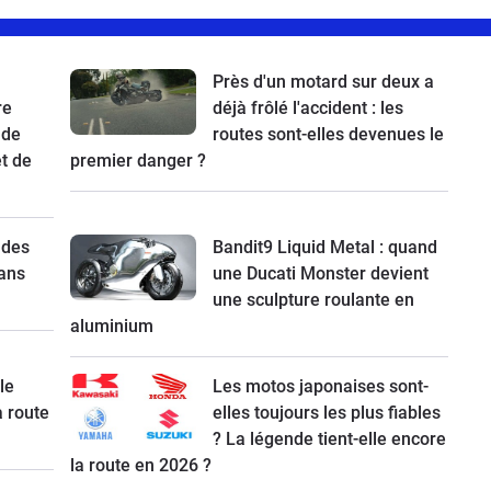
Près d'un motard sur deux a
re
déjà frôlé l'accident : les
 de
routes sont-elles devenues le
t de
premier danger ?
 des
Bandit9 Liquid Metal : quand
ans
une Ducati Monster devient
une sculpture roulante en
aluminium
le
Les motos japonaises sont-
a route
elles toujours les plus fiables
? La légende tient-elle encore
la route en 2026 ?