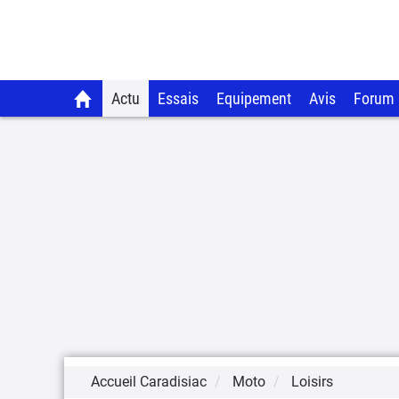
Actu
Essais
Equipement
Avis
Forum
Accueil Caradisiac
Moto
Loisirs