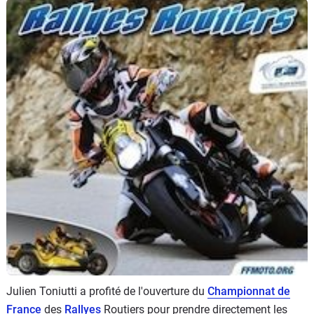
Scooters
&
125
Marques
Services
Auto
Julien Toniutti a profité de l'ouverture du
Championnat de
France
des
Rallyes
Routiers pour prendre directement les