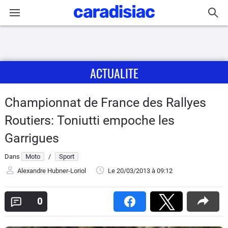
Connexion / Inscription
ACTUALITE
Accueil
Actu
Championnat de France des Rallyes
Routiers: Toniutti empoche les
Essais
Garrigues
Equipement
Dans
Moto
/
Sport
Alexandre Hubner-Loriol
Le 20/03/2013
à 09:12
Avis
0
Forum