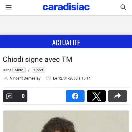
Connexion / Inscription
ACTUALITE
Accueil
Actu
Chiodi signe avec TM
Dans
Moto
/
Sport
Essais
Vincent Demeslay
Le 12/01/2008
à 15:14
Equipement
0
Avis
Forum