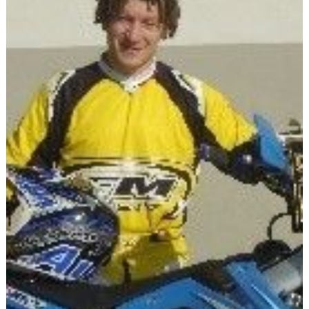
Scooters
&
125
Marques
Services
Auto