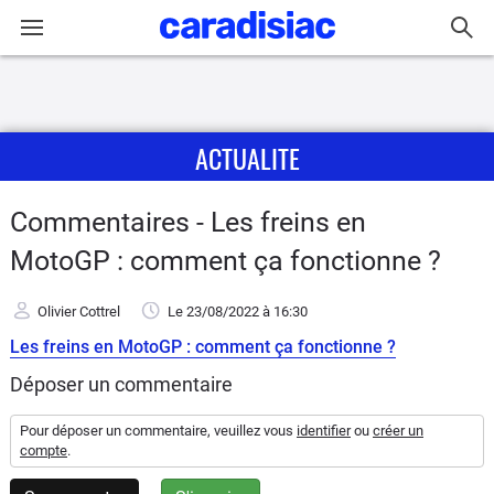
Connexion / Inscription
ACTUALITE
Accueil
Actu
Commentaires - Les freins en
MotoGP : comment ça fonctionne ?
Essais
Olivier Cottrel
Le 23/08/2022
à 16:30
Equipement
Les freins en MotoGP : comment ça fonctionne ?
Avis
Déposer un commentaire
Pour déposer un commentaire, veuillez vous
identifier
ou
créer un
Forum
compte
.