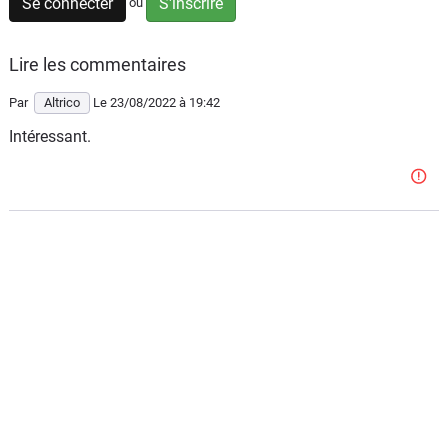
Scooters
Se connecter
S'inscrire
ou
&
125
Lire les commentaires
Marques
Par
Altrico
Le 23/08/2022
à 19:42
Intéressant.
Services
Auto