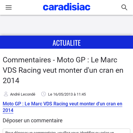
Connexion / Inscription
ACTUALITE
Accueil
Actu
Commentaires - Moto GP : Le Marc
VDS Racing veut monter d'un cran en
Essais
2014
Equipement
André Lecondé
Le 16/05/2013
à 11:45
Avis
Moto GP : Le Marc VDS Racing veut monter d'un cran en
2014
Forum
Déposer un commentaire
Pour déposer un commentaire, veuillez vous
identifier
ou
créer un