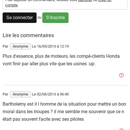
Scooters
compte
.
&
125
Se connecter
S'inscrire
ou
Marques
Lire les commentaires
Services
Par
Anonyme
Le 16/05/2013
à 12:19
Plus d'essence, plus de moteurs, les compé-clients Honda
Auto
vont finir par aller plus vite que les usines :up:
Par
Anonyme
Le 02/06/2013
à 06:40
Bartholemy est il l homme de la situation pour mettre un bon
moral dans les troupes ? il me semble me souvenir que ce n
était pas souvent facile avec ses pilotes