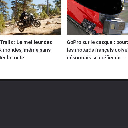
Trails : Le meilleur des
GoPro sur le casque : pour
x mondes, même sans
les motards français doive
ter la route
désormais se méfier en
voyageant en Europe