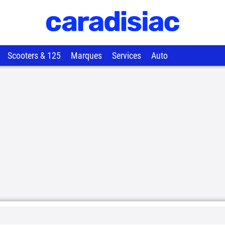
Scooters & 125
Marques
Services
Auto