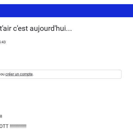
air c'est aujourd'hui...
5:43
ou
créer un compte
.
08
 !!!!!!!!!!!!!!