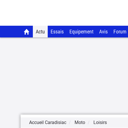
Actu
Essais
Equipement
Avis
Forum
Accueil Caradisiac
Moto
Loisirs