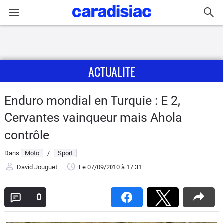
Connexion / Inscription
ACTUALITE
Accueil
Actu
Enduro mondial en Turquie : E 2,
Cervantes vainqueur mais Ahola
Essais
contrôle
Equipement
Dans
Moto
/
Sport
David Jouguet
Le 07/09/2010
à 17:31
Avis
0
Forum