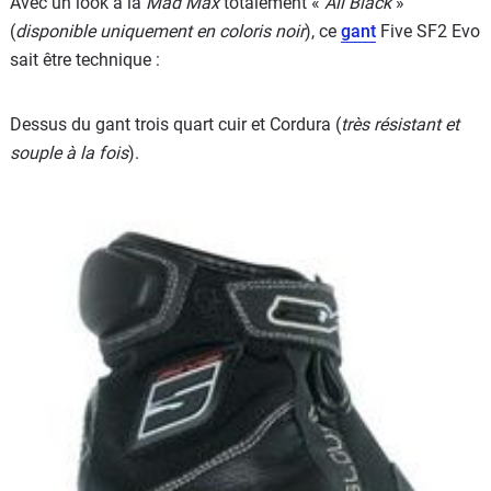
Avec un look à la
Mad Max
totalement «
All Black
»
(
disponible uniquement en coloris noir
), ce
gant
Five SF2 Evo
sait être technique :
Dessus du gant trois quart cuir et Cordura (
très résistant et
souple à la fois
).