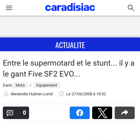
Connexion / Inscription
ACTUALITE
Accueil
Actu
Entre le supermotard et le stunt... il y a
le gant Five SF2 EVO...
Essais
Dans
Moto
/
Equipement
Equipement
Alexandre Hubner-Loriol
Le 27/06/2008
à 18:52
Avis
0
Forum