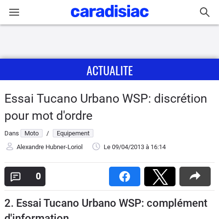
Connexion / Inscription
ACTUALITE
Accueil
Actu
Essai Tucano Urbano WSP: discrétion
pour mot d'ordre
Essais
Dans
Moto
/
Equipement
Equipement
Alexandre Hubner-Loriol
Le 09/04/2013
à 16:14
Avis
0
Forum
2. Essai Tucano Urbano WSP: complément
d'information