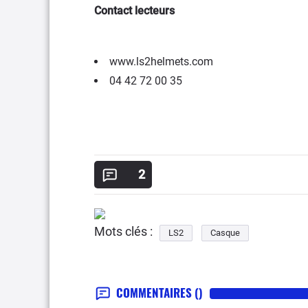
Contact lecteurs
www.ls2helmets.com
04 42 72 00 35
2
Mots clés :
LS2
Casque
COMMENTAIRES
()