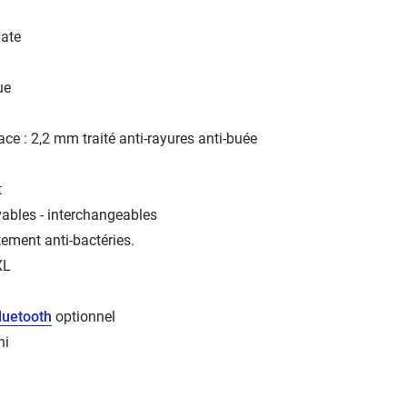
nate
ue
ace : 2,2 mm traité anti-rayures anti-buée
t
ables - interchangeables
itement anti-bactéries.
XL
luetooth
optionnel
ni