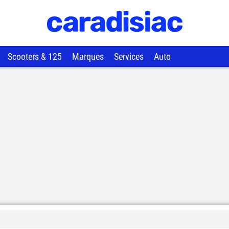
Scooters & 125
Marques
Services
Auto