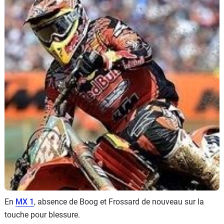
Scooters
&
125
Marques
Services
Auto
En
MX 1
, absence de Boog et Frossard de nouveau sur la
touche pour blessure.