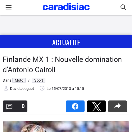
Connexion / Inscription
ACTUALITE
Accueil
Actu
Finlande MX 1 : Nouvelle domination
d'Antonio Cairoli
Essais
Dans
Moto
/
Sport
Equipement
David Jouguet
Le 15/07/2013
à 15:15
Avis
0
Forum