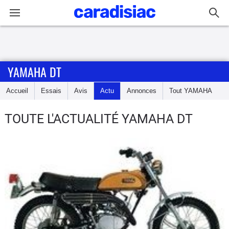
Connexion / Inscription
YAMAHA DT
Accueil
Accueil
Essais
Avis
Actu
Annonces
Tout
YAMAHA
Actu
TOUTE L'ACTUALITÉ YAMAHA DT
Essais
Equipement
Avis
Forum