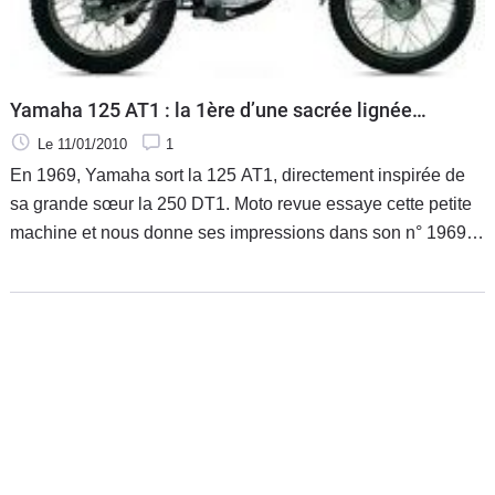
Scooters
&
125
Marques
Yamaha 125 AT1 : la 1ère d’une sacrée lignée…
Le 11/01/2010
1
Services
En 1969, Yamaha sort la 125 AT1, directement inspirée de
sa grande sœur la 250 DT1. Moto revue essaye cette petite
Auto
machine et nous donne ses impressions dans son n° 1969
du 28 février 1970. Ce qui ressort de cet essai, c'est
l'excellente finition de la machine pour l'époque, et son
aptitude au tout terrain.