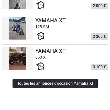
Scooters
79
2 000 €
&
125
YAMAHA XT
Marques
125 SM
60
2 300 €
Services
Auto
YAMAHA XT
660 X
92
3 100 €
Toutes les annonces d'occasion Yamaha Xt