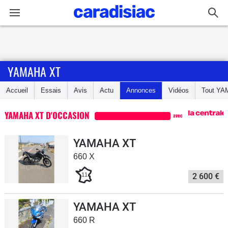
Connexion / Inscription
YAMAHA XT
Accueil
Accueil
Essais
Avis
Actu
Annonces
Vidéos
Tout
YA
Actu
YAMAHA XT D'OCCASION
avec
Essais
YAMAHA XT
Equipement
660 X
11
2 600 €
Avis
Forum
YAMAHA XT
660 R