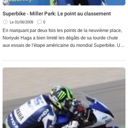
Superbike - Miller Park: Le point au classement
Le 01/06/2009
0
En marquant par deux fois les points de la neuvième place,
Noriyuki Haga a bien limité les dégâts de sa lourde chute
aux essais de l'étape américaine du mondial Superbike. Une
cabriole qui aurait pu être synonyme de forfait et de score
vierge pendant que le rival Ben Spies s'enfilait deux
manches aux airs de promenade.