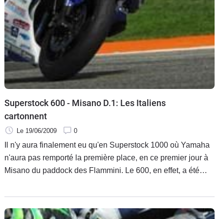
Superstock 600 - Misano D.1: Les Italiens
cartonnent
Le 19/06/2009
0
Il n'y aura finalement eu qu'en Superstock 1000 où Yamaha
n'aura pas remporté la première place, en ce premier jour à
Misano du paddock des Flammini. Le 600, en effet, a été
l'apanage d'une R6 avec Petrucci qui, seul sous la barre des
1'43, devance pas moins de quatre autres de ses
compatriotes remontés à domiciles puisque l'on trouve pas