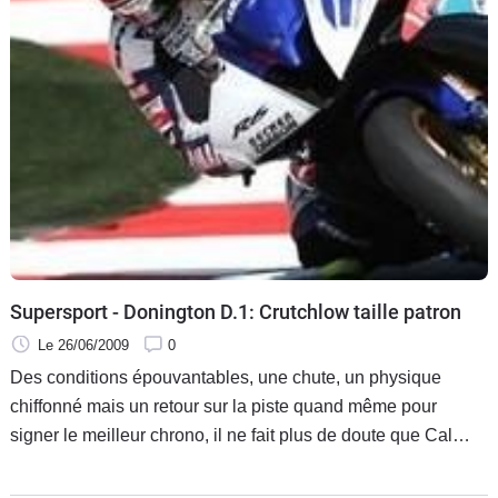
Scooters
&
125
Marques
Services
Auto
Supersport - Donington D.1: Crutchlow taille patron
Le 26/06/2009
0
Des conditions épouvantables, une chute, un physique
chiffonné mais un retour sur la piste quand même pour
signer le meilleur chrono, il ne fait plus de doute que Cal
Crutchlow étend son emprise sur la catégorie Supersport
cette année, avec le titre en point de mire.