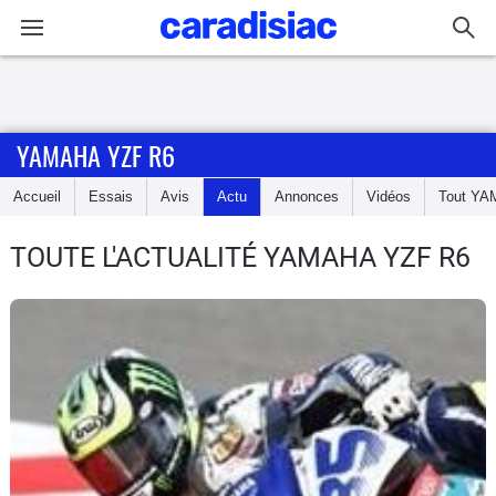
Connexion / Inscription
YAMAHA YZF R6
Accueil
Accueil
Essais
Avis
Actu
Annonces
Vidéos
Tout
YA
Actu
TOUTE L'ACTUALITÉ YAMAHA YZF R6
Essais
Equipement
Avis
Forum