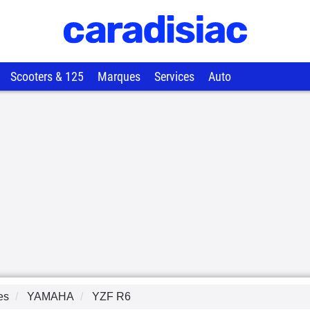
Scooters & 125
Marques
Services
Auto
es
YAMAHA
YZF R6