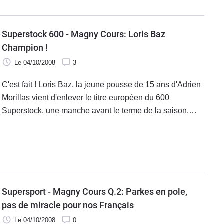
Superstock 600 - Magny Cours: Loris Baz
Champion !
Le 04/10/2008
3
C'est fait ! Loris Baz, la jeune pousse de 15 ans d'Adrien
Morillas vient d'enlever le titre européen du 600
Superstock, une manche avant le terme de la saison.
Pour sa première année dans la catégorie, notre
Français n'a pas fait dans l'observation pour s'imposer à
peine arrivé dans le concert international du Superbike.
Supersport - Magny Cours Q.2: Parkes en pole,
pas de miracle pour nos Français
Le 04/10/2008
0