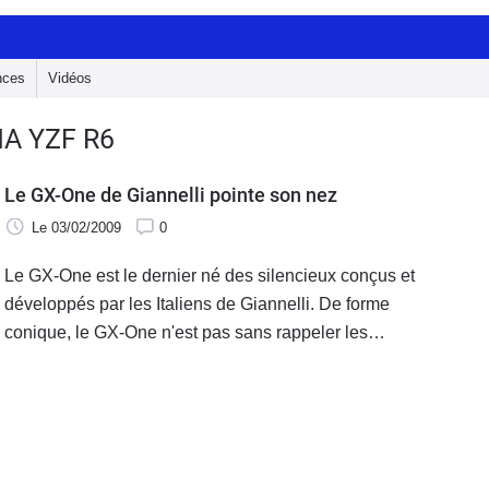
nces
Vidéos
A YZF R6
Le GX-One de Giannelli pointe son nez
Le 03/02/2009
0
Le GX-One est le dernier né des silencieux conçus et
développés par les Italiens de Giannelli. De forme
conique, le GX-One n'est pas sans rappeler les
silencieux issus des machines de Moto GP. Le corps de
«l'instrument» est en acier inoxydable et la surface
extérieure est en finition brossée.