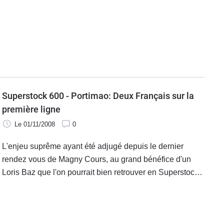
et Linfoot, tout ce beau monde s'égayant sur l'arme
absolue cette saison dans la catégorie, la Yamaha R6.
Superstock 600 - Portimao: Deux Français sur la
première ligne
Le 01/11/2008
0
L'enjeu suprême ayant été adjugé depuis le dernier
rendez vous de Magny Cours, au grand bénéfice d'un
Loris Baz que l'on pourrait bien retrouver en Superstock
1000 avec une Yamaha l'an prochain, le bouquet final du
600 Superstock à Portimao manque quelque peu de
saveur.