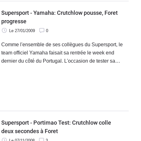
Supersport - Yamaha: Crutchlow pousse, Foret
progresse
Le 27/01/2009
0
Comme l'ensemble de ses collègues du Supersport, le
team officiel Yamaha faisait sa rentrée le week end
dernier du côté du Portugal. L'occasion de tester sa
nouvelle paire composée du britannique Cal Crutchlow
et de notre Fabien Foret.
Supersport - Portimao Test: Crutchlow colle
deux secondes à Foret
Le 07/11/2008
3