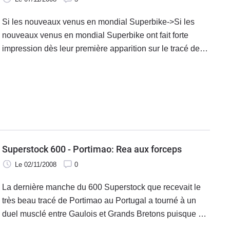
Si les nouveaux venus en mondial Superbike->Si les
nouveaux venus en mondial Superbike ont fait forte
impression dès leur première apparition sur le tracé de
[Portimao qui recevait les premiers tests de l'intersaison
de la catégorie, Cal Crutchlow a quant à lui carrément
atomisé toute la petite colonie du Supersport venue
partager cette préparation de l'exercice 2009.
Superstock 600 - Portimao: Rea aux forceps
Le 02/11/2008
0
La dernière manche du 600 Superstock que recevait le
très beau tracé de Portimao au Portugal a tourné à un
duel musclé entre Gaulois et Grands Bretons puisque à
nos Baz, fraichement titré, et Gines se sont opposés Rea