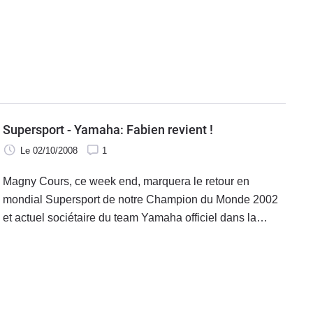
effet tout autant les ingrédients d'une fête nationale
puisque Loris Baz n'a jamais été ce soir aussi près de la
consécration en Superstock 600.
Supersport - Yamaha: Fabien revient !
Le 02/10/2008
1
Magny Cours, ce week end, marquera le retour en
mondial Supersport de notre Champion du Monde 2002
et actuel sociétaire du team Yamaha officiel dans la
catégorie, Fabien Foret. Après son énorme carton subi à
Brno en Juillet, le Français a reçu quitus du corps
médical pour reprendre le guidon après une longue
période de rééducation.