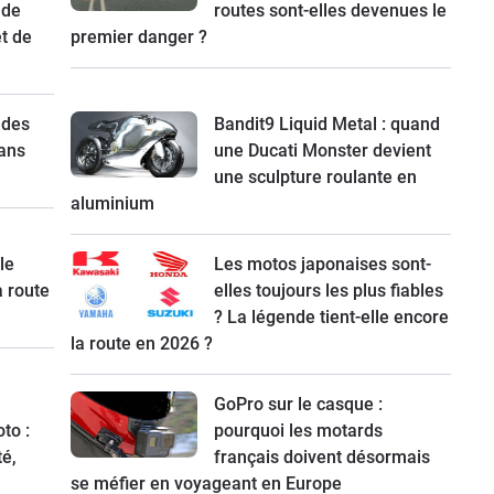
 de
routes sont-elles devenues le
t de
premier danger ?
 des
Bandit9 Liquid Metal : quand
ans
une Ducati Monster devient
une sculpture roulante en
aluminium
le
Les motos japonaises sont-
a route
elles toujours les plus fiables
? La légende tient-elle encore
la route en 2026 ?
GoPro sur le casque :
to :
pourquoi les motards
té,
français doivent désormais
se méfier en voyageant en Europe