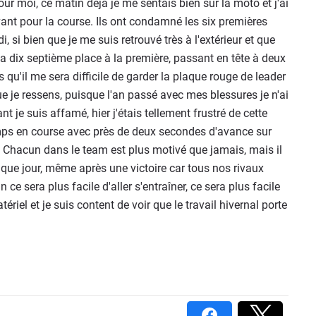
ur moi, ce matin déjà je me sentais bien sur la moto et j'ai
vant pour la course. Ils ont condamné les six premières
i, si bien que je me suis retrouvé très à l'extérieur et que
la dix septième place à la première, passant en tête à deux
s qu'il me sera difficile de garder la plaque rouge de leader
e je ressens, puisque l'an passé avec mes blessures je n'ai
 je suis affamé, hier j'étais tellement frustré de cette
temps en course avec près de deux secondes d'avance sur
 Chacun dans le team est plus motivé que jamais, mais il
chaque jour, même après une victoire car tous nos rivaux
 ce sera plus facile d'aller s'entraîner, ce sera plus facile
riel et je suis content de voir que le travail hivernal porte