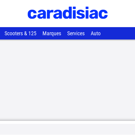
Scooters & 125
Marques
Services
Auto