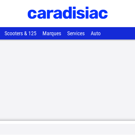
Scooters & 125
Marques
Services
Auto