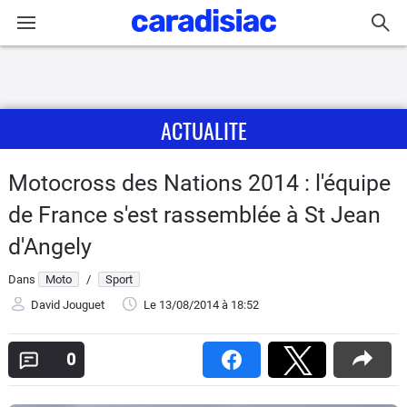
Connexion / Inscription
ACTUALITE
Accueil
Actu
Motocross des Nations 2014 : l'équipe
de France s'est rassemblée à St Jean
Essais
d'Angely
Equipement
Dans
Moto
/
Sport
David Jouguet
Le 13/08/2014
à 18:52
Avis
0
Forum