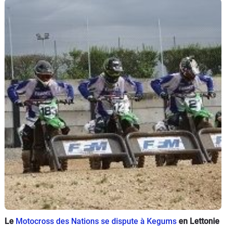
Scooters
&
125
Marques
Services
Auto
Le
Motocross des Nations se dispute à Kegums
en Lettonie