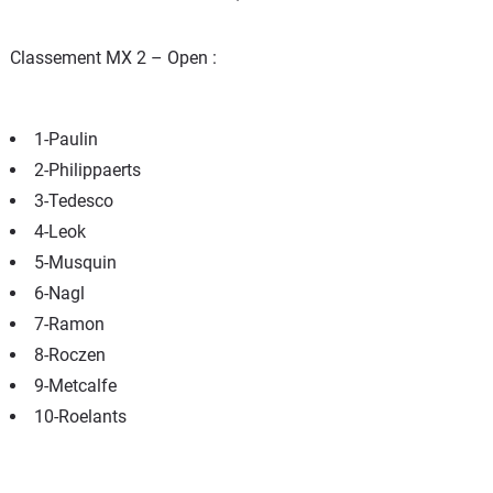
Classement MX 2 – Open :
1-Paulin
2-Philippaerts
3-Tedesco
4-Leok
5-Musquin
6-Nagl
7-Ramon
8-Roczen
9-Metcalfe
10-Roelants