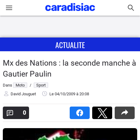
Connexion / Inscription
ACTUALITE
Accueil
Actu
Mx des Nations : la seconde manche à
Gautier Paulin
Essais
Dans
Moto
/
Sport
Equipement
David Jouguet
Le 04/10/2009
à 20:08
Avis
0
Forum