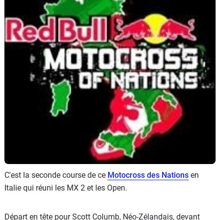
Scooters
&
125
Marques
Services
Auto
C'est la seconde course de ce
Motocross des Nations
en
Italie qui réuni les MX 2 et les Open.
Départ en tête pour Scott Columb, Néo-Zélandais, devant